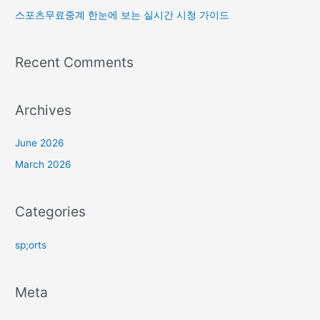
h
스포츠무료중계 한눈에 보는 실시간 시청 가이드
f
o
Recent Comments
r
:
Archives
June 2026
March 2026
Categories
sp;orts
Meta