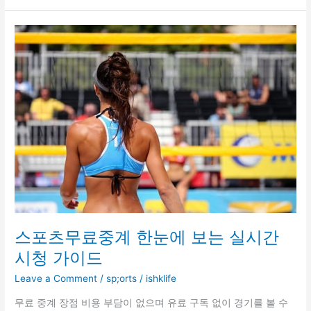
스
포
츠
무
료
중
계
한
눈
에
보
는
실
시
스포츠무료중계 한눈에 보는 실시간
간
시청 가이드
시
청
Leave a Comment
/
sp;orts
/
ishklife
가
무료 중계 장점 비용 부담이 없으며 유료 구독 없이 경기를 볼 수
이