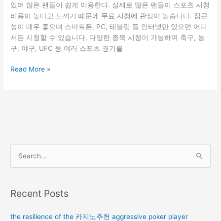
있어 많은 팬들이 쉽게 이용한다. 실제로 많은 팬들이 스포츠 시청
드
비용이 높다고 느끼기 때문에 무료 시청에 관심이 높습니다. 접근
성이 매우 좋으며 스마트폰, PC, 태블릿 등 인터넷만 있으면 어디
서든 시청할 수 있습니다. 다양한 종목 시청이 가능하며 축구, 농
구, 야구, UFC 등 여러 스포츠 경기를
Read More »
S
e
a
Recent Posts
r
c
the resilience of the 카지노추천 aggressive poker player