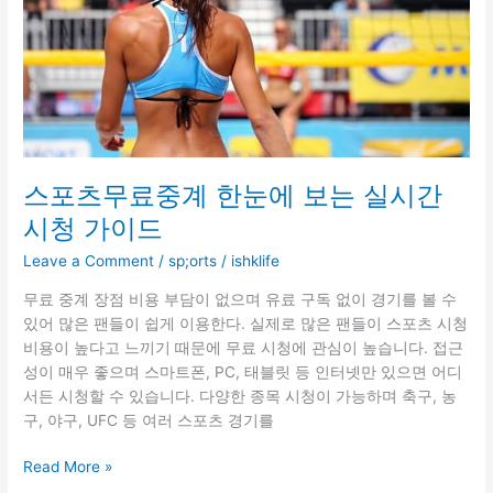
계
한
눈
에
보
는
실
시
스포츠무료중계 한눈에 보는 실시간
간
시청 가이드
시
청
Leave a Comment
/
sp;orts
/
ishklife
가
무료 중계 장점 비용 부담이 없으며 유료 구독 없이 경기를 볼 수
이
있어 많은 팬들이 쉽게 이용한다. 실제로 많은 팬들이 스포츠 시청
드
비용이 높다고 느끼기 때문에 무료 시청에 관심이 높습니다. 접근
성이 매우 좋으며 스마트폰, PC, 태블릿 등 인터넷만 있으면 어디
서든 시청할 수 있습니다. 다양한 종목 시청이 가능하며 축구, 농
구, 야구, UFC 등 여러 스포츠 경기를
Read More »