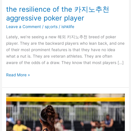
player
the resilience of the 카지노추천
aggressive poker player
Leave a Comment
/
sp;orts
/
ishklife
Lately, we’re seeing a new 해외 카지노추천 breed of poker
player. They are the backward players who lean back, and one
of their most prominent features is that they have no idea
what a nut is. They are veteran athletes. They are often
aware of the odds of a draw. They know that most players […]
Read More »
스
포
츠
무
료
중